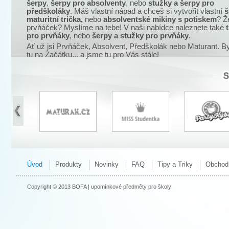
šerpy
,
šerpy pro absolventy
, nebo
stužky a šerpy pro
předškoláky
. Máš vlastní nápad a chceš si vytvořit vlastní
š
maturitní trička,
nebo
absolventské mikiny s potiskem
? Že
prvňáček? Myslíme na tebe! V naši nabídce naleznete také
t
pro prvňáky
, nebo
šerpy a stužky pro prvňáky
.
Ať už jsi Prvňáček, Absolvent, Předškolák nebo Maturant. By
tu na Začátku... a jsme tu pro Vás stále!
Úvod
Produkty
Novinky
FAQ
Tipy a Triky
Obchod
Copyright © 2013 BOFA | upomínkové předměty pro školy