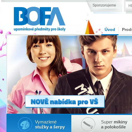
Sponzorujeme
Úvod
Prod
Vymazlené
Super
mikiny
stužky a šerpy
a polokošile