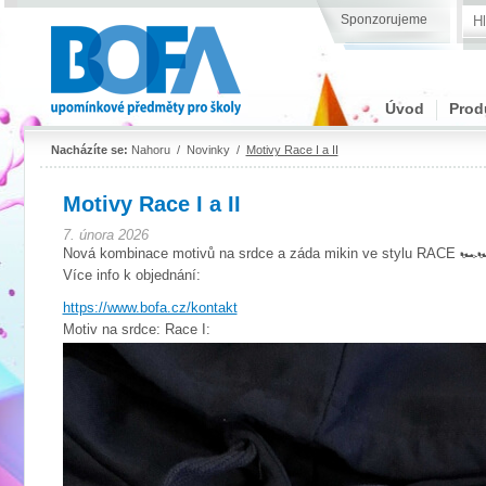
Sponzorujeme
Úvod
Prod
Nacházíte se:
Nahoru
/
Novinky
/
Motivy Race I a II
Motivy Race I a II
7. února 2026
Nová kombinace motivů na srdce a záda mikin ve stylu RACE 🏎️🏎
Více info k objednání:
https://www.bofa.cz/kontakt
Motiv na srdce: Race I: