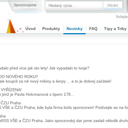
Sponzorujeme
Volejte
Úvod
Produkty
Novinky
FAQ
Tipy a Triky
alo před více jak sto lety! Jak vypadalo to tvoje?
DO NOVÉHO ROKU!!
le koupíš za ně nový mikiny a šerpy ... a to je dobrej začátek!
e VYŘÍZENA!
 jimž je Pavla Holcmanová s tipem 178...
 ČZU Praha
 VŠE a ČZU Praha, kde byla firma bofa sponzorem! Podívejte se na fot
aha
ISS VŠE a ČZU Praha. Jako sponzorský dar jsme zaslali několik druhů