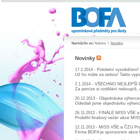
Nacházíte se:
Nahoru
/
Novinky
Novinky
- Pololetní vysvědčení!
17.2.2014
Už ho máte za sebou! Takto vypad
- VŠECHNO NEJLEPŠÍ 
2.1.2014
Za peníze si vzdělání nekoupíš, a
- Objednávka výherc
20.12.2013
Odeslali jsme objednávku výherci
- FINÁLE MISS VŠE a
26.11.2013
Proběhl finálový večer akce MISS
- MISS VŠE a ČZU Pr
12.11.2013
Firma BOFA je sponzorem akce M