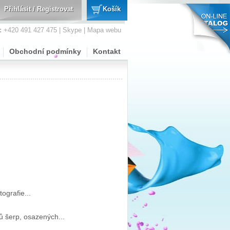
Přihlásit
/
Registrovat
Košík
:
+420 491 427 475 |
Skype
|
Mapa webu
Obchodní podmínky
Kontakt
ografie...
 šerp, osazených...