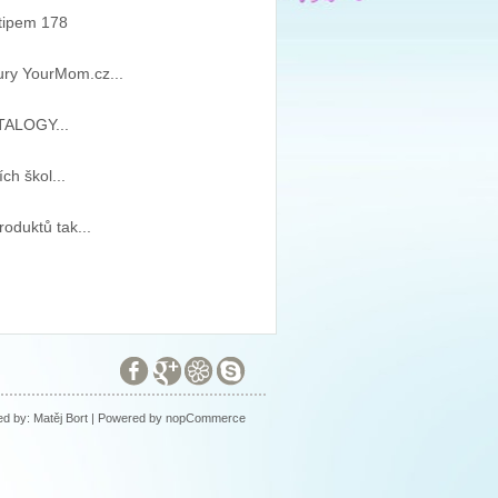
 tipem 178
ury YourMom.cz...
ATALOGY...
ch škol...
oduktů tak...
ed by:
Matěj Bort
| Powered by
nopCommerce