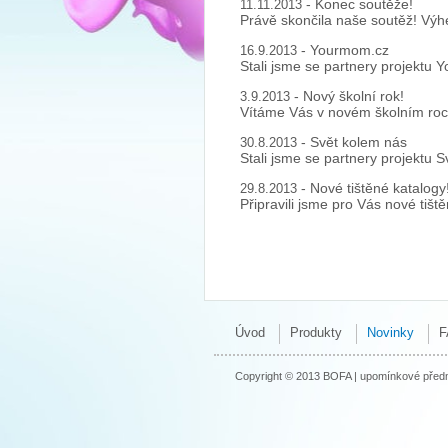
- Konec soutěže!
11.11.2013
Právě skončila naše soutěž! Výhe
- Yourmom.cz
16.9.2013
Stali jsme se partnery projekt
- Nový školní rok!
3.9.2013
Vítáme Vás v novém školním roce
- Svět kolem nás
30.8.2013
Stali jsme se partnery projektu S
- Nové tištěné katalogy
29.8.2013
Připravili jsme pro Vás nové tišt
Úvod
Produkty
Novinky
F
Copyright © 2013 BOFA | upomínkové předm