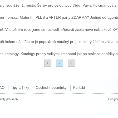
rci soutěže: 1. místo: Šerpy pro celou tvou třídu: Pavla Holcmanová s
u Yourmom.cz. Maturitní PLES a AFTER párty ZDARMA? Jedině od agent
!. V letošním roce jsme se rozhodli připravit zcela nové nabídkové K
vět kolem nás. "Je to je populárně naučný projekt, který žákům základní
!
ěné katalogy. Katalogy prošly velkými změnami jak po stránce nabídky pr
1
2
3
AQ
Tipy a Triky
Obchodní podmínky
Kontakt
ěty pro školy
Design