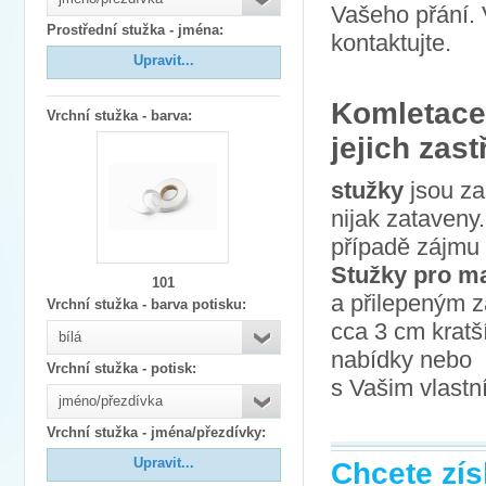
Vašeho přání. 
Prostřední stužka - jména
:
kontaktujte.
Upravit...
Komletace 
Vrchní stužka - barva
:
jejich zast
stužky
jsou za
nijak zataven
případě zájmu 
Stužky pro m
101
a přilepeným z
Vrchní stužka - barva potisku
:
cca 3 cm kratš
bílá
nabídky nebo
Vrchní stužka - potisk
:
s Vašim vlast
jméno/přezdívka
Vrchní stužka - jména/přezdívky
:
Upravit...
Chcete zís