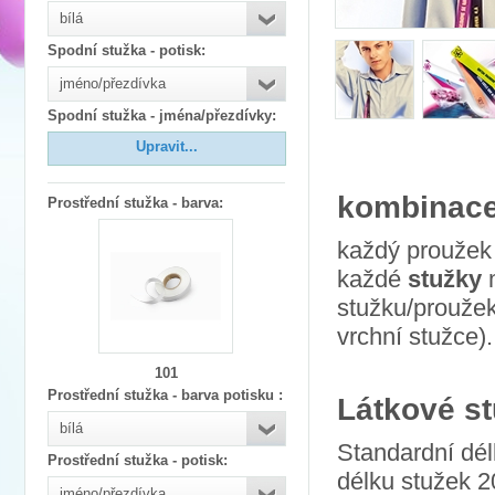
bílá
Spodní stužka - potisk
:
jméno/přezdívka
Spodní stužka - jména/přezdívky
:
Upravit...
kombinace
Prostřední stužka - barva
:
každý proužek 
každé
stužky
m
stužku/proužek
vrchní stužce).
101
Prostřední stužka - barva potisku
:
Látkové st
bílá
Standardní dél
Prostřední stužka - potisk
:
délku stužek 2
jméno/přezdívka